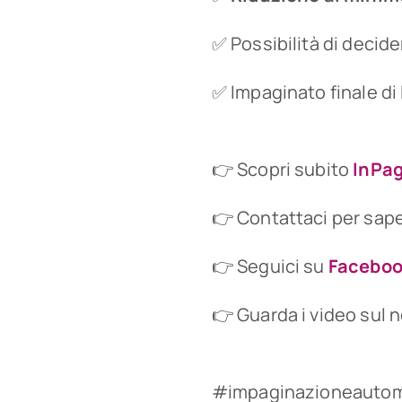
✅ Possibilità di decid
✅ Impaginato finale di
👉 Scopri subito
InPa
👉 Contattaci per saper
👉 Seguici su
Facebo
👉 Guarda i video sul 
#impaginazioneautoma