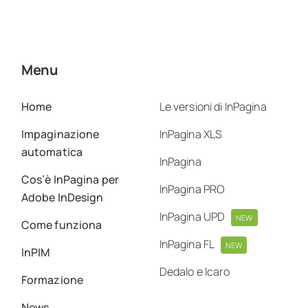
Menu
Home
Le versioni di InPagina
Impaginazione
InPagina XLS
automatica
InPagina
Cos’è InPagina per
InPagina PRO
Adobe InDesign
InPagina UPD
NEW
Come funziona
InPagina FL
NEW
InPIM
Dedalo e Icaro
Formazione
News