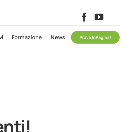
IM
Formazione
News
Prova InPagina!
nti!