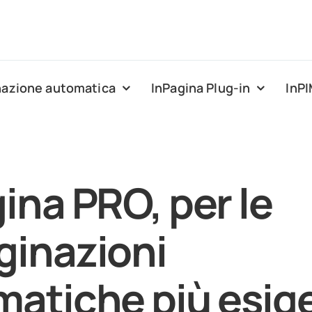
nazione automatica
InPagina Plug-in
InP
ina PRO, per le
ginazioni
atiche più esige