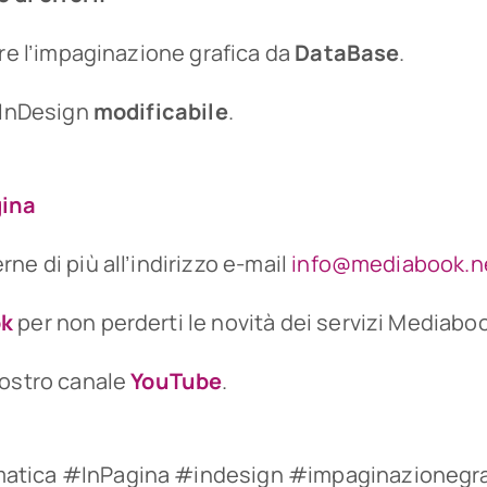
ere l’impaginazione grafica da
DataBase
.
 InDesign
modificabile
.
gina
ne di più all’indirizzo e-mail
info@mediabook.n
ok
per non perderti le novità dei servizi Mediabo
nostro canale
YouTube
.
tica #InPagina #indesign #impaginazionegra