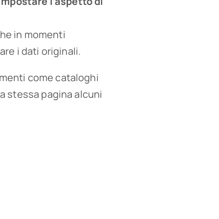
impostare l’aspetto di
che in momenti
e i dati originali.
umenti come cataloghi
la stessa pagina alcuni