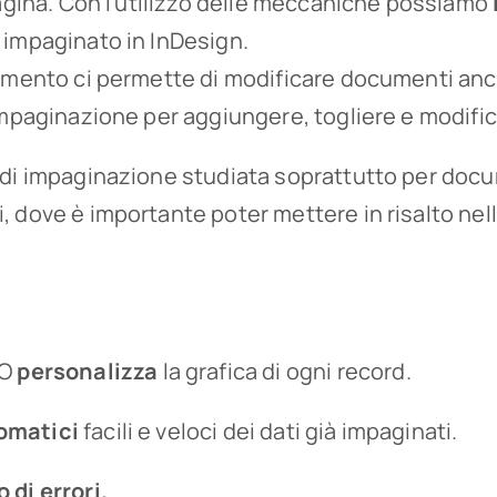
pagina. Con l’utilizzo delle meccaniche possiamo
impaginato in InDesign.
namento ci permette di modificare documenti an
mpaginazione per aggiungere, togliere e modificar
 di impaginazione studiata soprattutto per doc
 dove è importante poter mettere in risalto nel
RO
personalizza
la grafica di ogni record.
omatici
facili e veloci dei dati già impaginati.
 di errori.