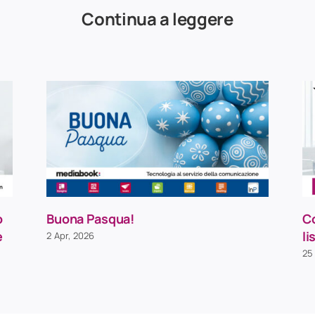
Continua a leggere
o
Buona Pasqua!
C
e
li
2 Apr, 2026
25