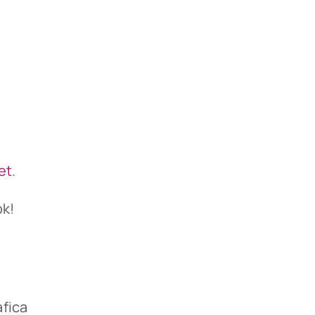
et
.
ok!
fica