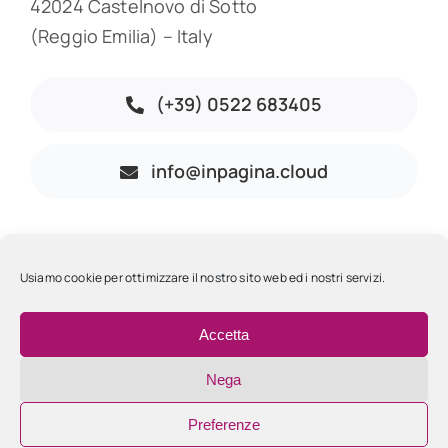
42024 Castelnovo di Sotto
(Reggio Emilia) – Italy
(+39) 0522 683405
info@inpagina.cloud
© 2026 • InPagina • All rights reserved • Powered by
Mediabook.net
•
Usiamo cookie per ottimizzare il nostro sito web ed i nostri servizi.
P.IVA 01967450352
Accetta
Nega
Back to top
Preferenze