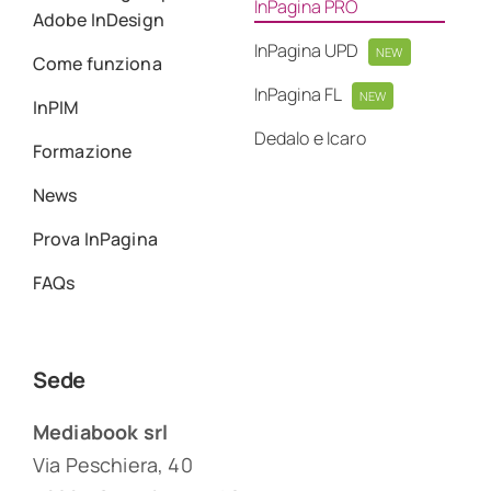
InPagina PRO
Adobe InDesign
InPagina UPD
NEW
Come funziona
InPagina FL
NEW
InPIM
Dedalo e Icaro
Formazione
News
Prova InPagina
FAQs
Sede
Mediabook srl
Via Peschiera, 40