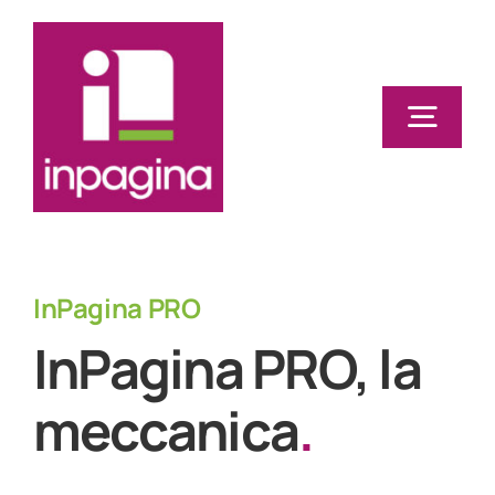
Salta
al
contenuto
Togg
Navig
Home
Impaginazione automatica
InPagina PRO
InPagina Plug-in
InPagina PRO, la
InPIM
meccanica
.
Formazione
News