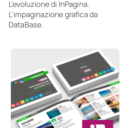
L'evoluzione di InPagina.
L'impaginazione grafica da
Prova InPagina!
sul tuo computer!
DataBase.
Contatti
FAQs